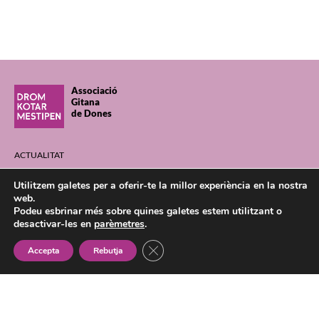
Associació
Gitana
de Dones
ACTUALITAT
QUI SOM
Utilitzem galetes per a oferir-te la millor experiència en la nostra
TRANSPARENCIA
web.
Podeu esbrinar més sobre quines galetes estem utilitzant o
ACTIVITATS
desactivar-les en
parèmetres
.
PROJECTES
Tanca el bàner de galetes RGPD
Accepta
Rebutja
CONTACTE
dromkotarmestipen@gmail.com
+ 34 933 043 000