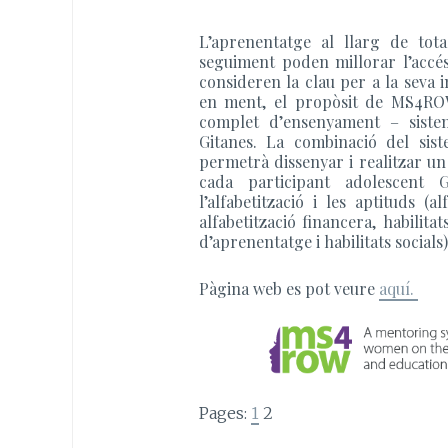
L’aprenentatge al llarg de tota
seguiment poden millorar l’accés
consideren la clau per a la seva i
en ment, el propòsit de MS4ROW
complet d’ensenyament – siste
Gitanes. La combinació del sist
permetrà dissenyar i realitzar un 
cada participant adolescent Gi
l’alfabetització i les aptituds (al
alfabetització financera, habilita
d’aprenentatge i habilitats socials)
Pàgina web es pot veure
aquí.
Pages:
1
2