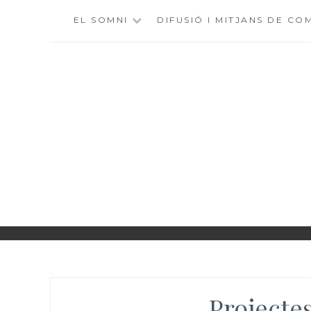
Skip
EL SOMNI
DIFUSIÓ I MITJANS DE CO
to
content
II INTERNAT
Projecte