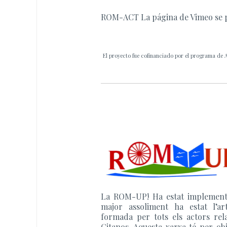
ROM-ACT La página de Vimeo se 
El proyecto fue cofinanciado por el programa de A
La ROM-UP! Ha estat implementat
major assoliment ha estat l’art
formada per tots els actors rel
Gitanos. Aquesta xarxa té per obje