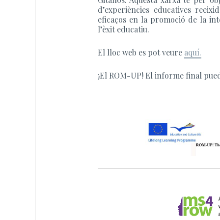
d’experiències educatives reeix
eficaços en la promoció de la int
l’èxit educatiu.
El lloc web es pot veure
aquí.
¡El ROM-UP! El informe final pue