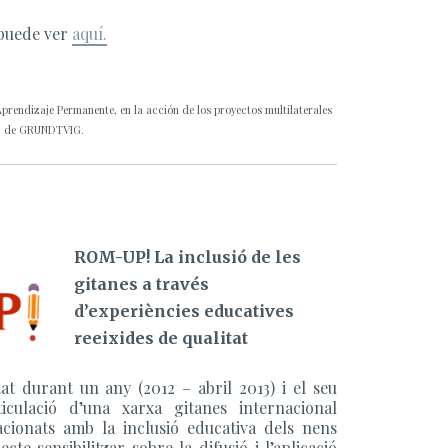
puede ver
aquí.
prendizaje Permanente, en la acción de los proyectos multilaterales
de GRUNDTVIG.
ROM-UP! La inclusió de les
gitanes a través
d’experiències educatives
reeixides de qualitat
 durant un any (2012 – abril 2013) i el seu
iculació d’una xarxa gitanes internacional
acionats amb la inclusió educativa dels nens
cte sensibilitzar sobre la difusió i l’aplicació