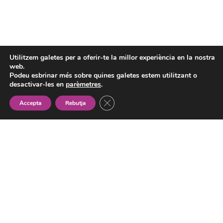
Utilitzem galetes per a oferir-te la millor experiència en la nostra
Tabla de contenidos
web.
Podeu esbrinar més sobre quines galetes estem utilitzant o
desactivar-les en
parèmetres
.
Tanca el bàner de galetes RGPD
Accepta
Rebutja
Associació
Gitana
de Dones
ACTUALITAT
QUI SOM
TRANSPARENCIA
ACTIVITATS
PROJECTES