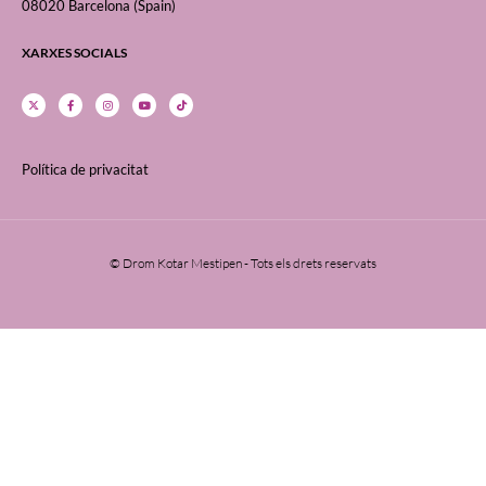
08020 Barcelona (Spain)
XARXES SOCIALS
Política de privacitat
© Drom Kotar Mestipen - Tots els drets reservats