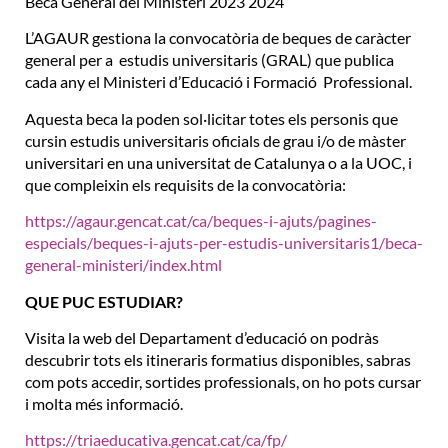
Beca General del Ministeri 2023 2024
L’AGAUR gestiona la convocatòria de beques de caràcter
general per a estudis universitaris (GRAL) que publica
cada any el Ministeri d’Educació i Formació Professional.
Aquesta beca la poden sol·licitar totes els personis que
cursin estudis universitaris oficials de grau i/o de màster
universitari en una universitat de Catalunya o a la UOC, i
que compleixin els requisits de la convocatòria:
https://agaur.gencat.cat/ca/beques-i-ajuts/pagines-
especials/beques-i-ajuts-per-estudis-universitaris1/beca-
general-ministeri/index.html
QUE PUC ESTUDIAR?
Visita la web del Departament d’educació on podràs
descubrir tots els itineraris formatius disponibles, sabras
com pots accedir, sortides professionals, on ho pots cursar
i molta més informació.
https://triaeducativa.gencat.cat/ca/fp/