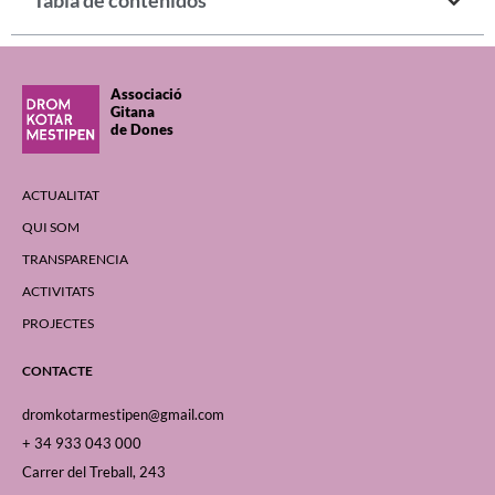
Tabla de contenidos
Associació
Gitana
de Dones
ACTUALITAT
QUI SOM
TRANSPARENCIA
ACTIVITATS
PROJECTES
CONTACTE
dromkotarmestipen@gmail.com
+ 34 933 043 000
Carrer del Treball, 243