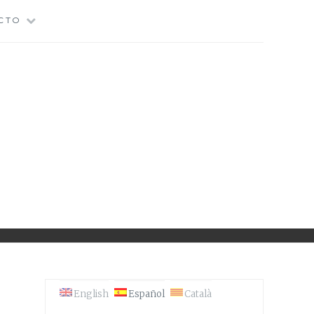
CTO
N'S CONGRESS
English
Español
Català