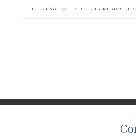
Saltar
EL SUEÑO…
DIFUSIÓN Y MEDIOS DE
al
contenido
II INTERNAT
Con