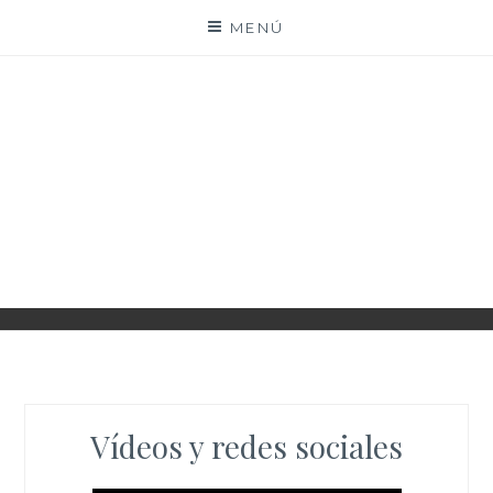
Saltar
MENÚ
al
contenido
II INTERNATIONAL
ROMA WOMEN'S
CONGRESS
Vídeos y redes sociales