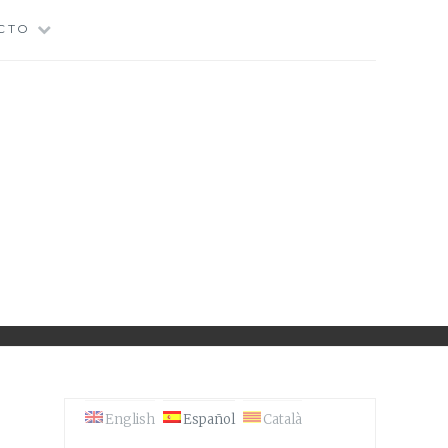
CTO
N'S CONGRESS
English
Español
Català