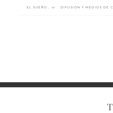
Saltar
EL SUEÑO…
DIFUSIÓN Y MEDIOS DE
al
contenido
II INTERNAT
T